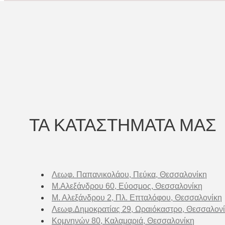
ΤΑ ΚΑΤΑΣΤΗΜΑΤΑ ΜΑΣ
Λεωφ. Παπανικολάου, Πεύκα, Θεσσαλονίκη
Μ.Αλεξάνδρου 60, Εύοσμος, Θεσσαλονίκη
Μ. Αλεξάνδρου 2, Πλ. Επταλόφου, Θεσσαλονίκη
Λεωφ.Δημοκρατίας 29, Ωραιόκαστρο, Θεσσαλον
Κομνηνών 80, Καλαμαριά, Θεσσαλονίκη