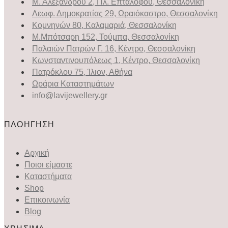
Μ. Αλεξάνδρου 2, Πλ. Επταλόφου, Θεσσαλονίκη
Λεωφ. Δημοκρατίας 29, Ωραιόκαστρο, Θεσσαλονίκη
Κομνηνών 80, Καλαμαριά, Θεσσαλονίκη
Μ.Μπότσαρη 152, Τούμπα, Θεσσαλονίκη
Παλαιών Πατρών Γ. 16, Κέντρο, Θεσσαλονίκη
Κωνσταντινουπόλεως 1, Κέντρο, Θεσσαλονίκη
Πατρόκλου 75, Ίλιον, Αθήνα
Ωράρια Καταστημάτων
info@lavijewellery.gr
ΠΛΟΗΓΗΣΗ
Αρχική
Ποιοι είμαστε
Καταστήματα
Shop
Επικοινωνία
Blog