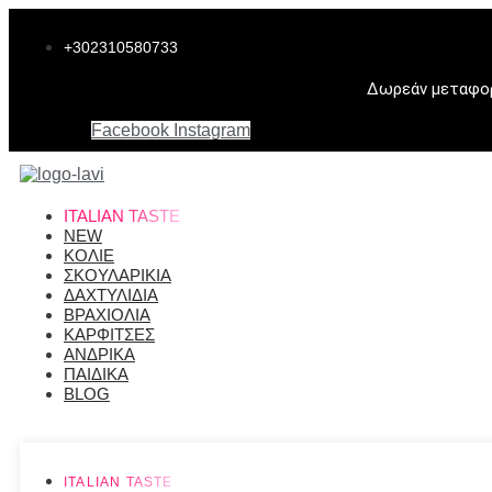
Μετάβαση
στο
+302310580733
περιεχόμενο
Δωρεάν μεταφορι
Facebook
Instagram
ITALIAN TASTE
NEW
ΚΟΛΙΕ
ΣΚΟΥΛΑΡΙΚΙΑ
ΔΑΧΤΥΛΙΔΙΑ
ΒΡΑΧΙΟΛΙΑ
ΚΑΡΦΙΤΣΕΣ
ΑΝΔΡΙΚΑ
ΠΑΙΔΙΚΑ
BLOG
ITALIAN TASTE