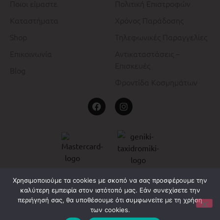
Ποιοι είμαστε
Πολιτική Επιστροφών
Καταστήματα
Χρόνος Παράδοσης
Shop
Τηλεφωνικές Παραγγελίες
Επικοινωνία
Αντικαταστάσεις –
Επισκευές
Blog
Φροντίδα Κοσμημάτων
Χρησιμοποιούμε τα cookies με σκοπό να σας προσφέρουμε την
Copyright ©2026. All Rights Reserved.
καλύτερη εμπειρία στον ιστότοπό μας. Εάν συνεχίσετε την
περιήγησή σας, θα υποθέσουμε ότι συμφωνείτε με τη χρήση
Developed by
των cookies.