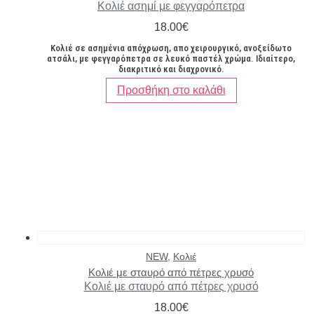
Υλικό
Χρώμα
Κολιέ ασημί με φεγγαρόπετρα
18.00
€
Ασήμι 925
(5)
Ασημί
(23)
Κολιέ σε ασημένια απόχρωση, απο χειρουργικό, ανοξείδωτο
Ατσάλι
(48)
Μωβ
(1)
ατσάλι, με φεγγαρόπετρα σε λευκό παστέλ χρώμα. Ιδιαίτερο,
διακριτικό και διαχρονικό.
Ζάμακ
(5)
Ροζ χρυσό
(4)
Ημιπολύτιμες πέτρες
(1)
Χρυσό
(35)
Προσθήκη στο καλάθι
Ορείχαλκος
(7)
Δίχρωμο
(2)
Πέρλες
(1)
Καφέ
(1)
NEW
,
Κολιέ
Κολιέ με σταυρό από πέτρες χρυσό
Κολιέ με σταυρό από πέτρες χρυσό
18.00
€