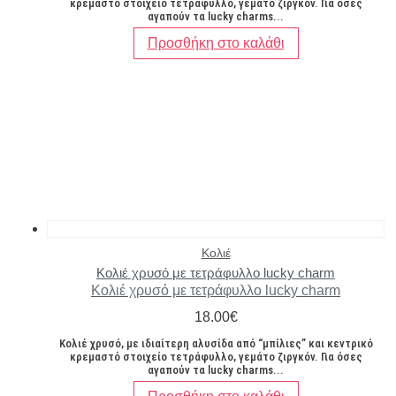
κρεμαστό στοιχείο τετράφυλλο, γεμάτο ζιργκόν. Για όσες
αγαπούν τα lucky charms...
Προσθήκη στο καλάθι
Κολιέ
Κολιέ χρυσό με τετράφυλλο lucky charm
Κολιέ χρυσό με τετράφυλλο lucky charm
18.00
€
Κολιέ χρυσό, με ιδιαίτερη αλυσίδα από “μπίλιες” και κεντρικό
κρεμαστό στοιχείο τετράφυλλο, γεμάτο ζιργκόν. Για όσες
αγαπούν τα lucky charms...