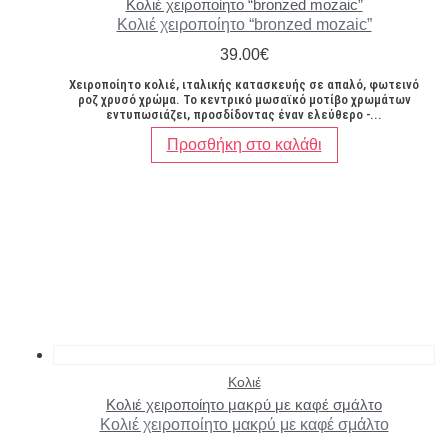
Κολιέ χειροποίητο “bronzed mozaic”
Κολιέ χειροποίητο “bronzed mozaic”
39.00
€
Χειροποίητο κολιέ, ιταλικής κατασκευής σε απαλό, φωτεινό
ροζ χρυσό χρώμα. Το κεντρικό μωσαϊκό μοτίβο χρωμάτων
εντυπωσιάζει, προσδίδοντας έναν ελεύθερο -...
Προσθήκη στο καλάθι
Κολιέ
Κολιέ χειροποίητο μακρύ με καφέ σμάλτο
Κολιέ χειροποίητο μακρύ με καφέ σμάλτο