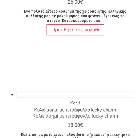
25.00
€
Ένα πολύ ιδιαίτερο κόσμημα της χειροποίητης, ελληνικής
συλλογής μας σε μακρύ μήκος που φτάνει μέχρι έως το
στέρνο. Κατασκευασμένο από...
Προσθήκη στο καλάθι
Κολιέ
Κολιέ ασημί με τετράφυλλο lucky charm
Κολιέ ασημί με τετράφυλλο lucky charm
18.00
€
Κολιέ ασημί, με ιδιαίτερη αλυσίδα από “μπίλιες” και κεντρικό