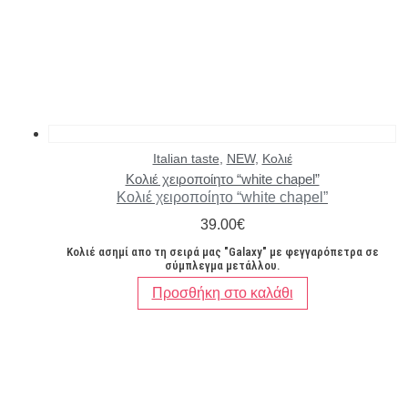
Italian taste
,
NEW
,
Κολιέ
Κολιέ χειροποίητο “white chapel”
Κολιέ χειροποίητο “white chapel”
39.00
€
Κολιέ ασημί απο τη σειρά μας "Galaxy" με φεγγαρόπετρα σε
σύμπλεγμα μετάλλου.
Προσθήκη στο καλάθι