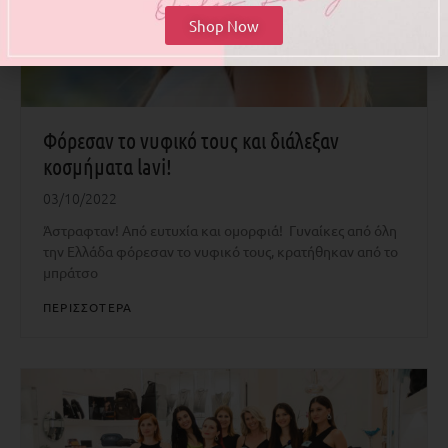
Shop Now
Φόρεσαν το νυφικό τους και διάλεξαν
κοσμήματα lavi!
03/10/2022
Άστραφταν! Από ευτυχία και ομορφιά! Γυναίκες από όλη
την Ελλάδα φόρεσαν το νυφικό τους, κρατήθηκαν από το
μπράτσο
ΠΕΡΙΣΣΟΤΕΡΑ