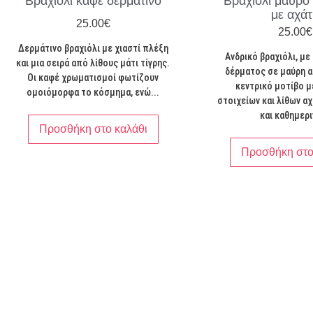
Βραχιόλι καφέ δερμάτινο
Βραχιόλι μαύρο
με αχά
25.00
€
25.00
€
Δερμάτινο βραχιόλι με χιαστί πλέξη
Ανδρικό βραχιόλι, με
και μια σειρά από λίθους μάτι τίγρης.
δέρματος σε μαύρη 
Οι καφέ χρωματισμοί φωτίζουν
κεντρικό μοτίβο 
ομοιόμορφα το κόσμημα, ενώ...
στοιχείων και λίθων α
και καθημερι
Προσθήκη στο καλάθι
Προσθήκη στο