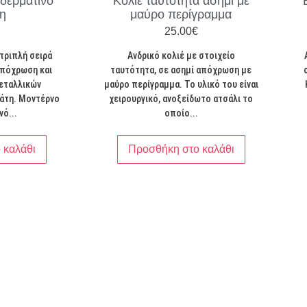
 δερμάτινο
Κολιέ ταυτότητα ασημί με
τη
μαύρο περίγραμμα
25.00
€
 τριπλή σειρά
Ανδρικό κολιέ με στοιχείο
απόχρωση και
ταυτότητα, σε ασημί απόχρωση με
μεταλλικών
μαύρο περίγραμμα. Το υλικό του είναι
χάτη. Μοντέρνο
χειρουργικό, ανοξείδωτο ατσάλι το
νό...
οποίο...
 καλάθι
Προσθήκη στο καλάθι