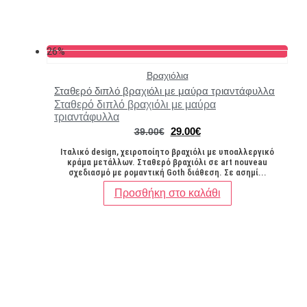
26%
Βραχιόλια
Σταθερό διπλό βραχιόλι με μαύρα τριαντάφυλλα
Σταθερό διπλό βραχιόλι με μαύρα
τριαντάφυλλα
Original
Η
29.00
€
39.00
€
price
τρέχουσα
Ιταλικό design, χειροποίητο βραχιόλι με υποαλλεργικό
was:
τιμή
κράμα μετάλλων. Σταθερό βραχιόλι σε art nouveau
39.00€.
είναι:
σχεδιασμό με ρομαντική Goth διάθεση. Σε ασημί...
29.00€.
Προσθήκη στο καλάθι