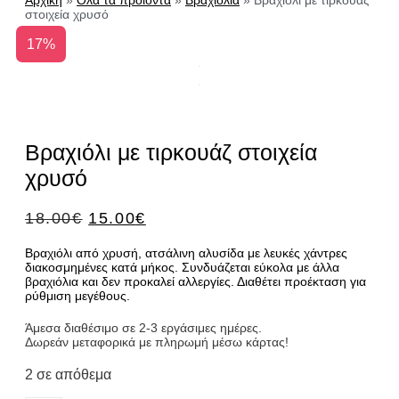
Αρχική
»
Όλα τα προϊόντα
»
Βραχιόλια
»
Βραχιόλι με τιρκουάζ
στοιχεία χρυσό
17%
Βραχιόλι με τιρκουάζ στοιχεία
χρυσό
ORIGINAL
Η
18.00
€
15.00
€
PRICE
ΤΡΈΧΟΥΣΑ
Βραχιόλι από χρυσή, ατσάλινη αλυσίδα με λευκές χάντρες
WAS:
ΤΙΜΉ
διακοσμημένες κατά μήκος. Συνδυάζεται εύκολα με άλλα
18.00€.
ΕΊΝΑΙ:
βραχιόλια και δεν προκαλεί αλλεργίες. Διαθέτει προέκταση για
15.00€.
ρύθμιση μεγέθους.
Άμεσα διαθέσιμο σε 2-3 εργάσιμες ημέρες.
Δωρεάν μεταφορικά με πληρωμή μέσω κάρτας!
2 σε απόθεμα