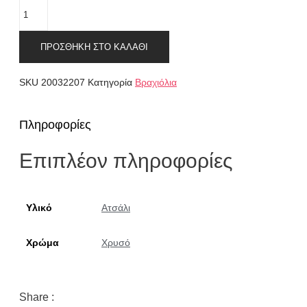
Βραχιόλι
με
τιρκουάζ
στοιχεία
ΠΡΟΣΘΉΚΗ ΣΤΟ ΚΑΛΆΘΙ
χρυσό
ποσότητα
SKU
20032207
Κατηγορία
Βραχιόλια
Πληροφορίες
Επιπλέον πληροφορίες
Υλικό
Ατσάλι
Χρώμα
Χρυσό
Share :