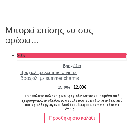
Μπορεί επίσης να σας
αρέσει…
20%
Βραχιόλια
Βραχιόλι με summer charms
Βραχιόλι με summer charms
Original
Η
12.00
€
15.00
€
price
τρέχουσα
Το απόλυτο καλοκαιρινό βραχιόλι! Κατασκευασμένο από
was:
τιμή
χειρουργικό, ανοξείδωτο ατσάλι που το καθιστά ανθεκτικό
15.00€.
είναι:
και μη-αλλεργιογόνο. Διαθέτει διάφορα summer charms
12.00€.
όπως ...
Προσθήκη στο καλάθι