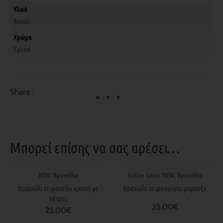
Υλικό
Ατσάλι
Χρώμα
Χρυσό
Share :
Μπορεί επίσης να σας αρέσει…
NEW
,
Βραχιόλια
Italian taste
,
NEW
,
Βραχιόλια
Βραχιόλι χειροπέδα χρυσή με
Βραχιόλι χειροποίητο μπρονζέ
πέτρες
35.00
€
25.00
€