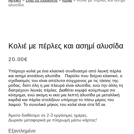
Αρχική
»
Όλα τα προϊόντα
»
Κολιέ
»
Κολιέ με πέρλες και ασημί
αλυσίδα
Κολιέ με πέρλες και ασημί αλυσίδα
20.00
€
Υπέροχο κολιέ με ένα κλασικό συνδυασμό από λευκή πέρλα
και ασημί ατσάλινη αλυσίδα. Παρόλο που δείχνει κλασικό, ο
σχεδιασμός του είναι απόλυτα σύγχρονος με τις τάσεις της
μόδας, διότι όλη η μια πλευρά είναι αλυσίδα, ενώ την άλλη τη
διατρέχουν λευκές πέρλες. Διαθέτει κομψό κούμπωμα σα
κόσμημα, ενώ ακόμη κι εκεί μια λεπτή αλυσίδα με μεταλλική
καρδιά και πέρλα στολίζουν υπέροχα το πίσω μέρος του
λαιμού. Το συνολικό μήκος του κολιέ είναι στα 50 εκ.
Άμεσα διαθέσιμο σε 2-3 εργάσιμες ημέρες.
Δωρεάν μεταφορικά με πληρωμή μέσω κάρτας!
Εξαντλημένο