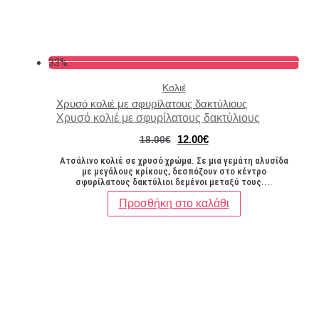
33%
Κολιέ
Χρυσό κολιέ με σφυρίλατους δακτύλιους
Χρυσό κολιέ με σφυρίλατους δακτύλιους
Original
Η
12.00
€
18.00
€
price
τρέχουσα
Ατσάλινο κολιέ σε χρυσό χρώμα. Σε μια γεμάτη αλυσίδα
was:
τιμή
με μεγάλους κρίκους, δεσπόζουν στο κέντρο
18.00€.
είναι:
σφυρίλατους δακτύλιοι δεμένοι μεταξύ τους....
12.00€.
Προσθήκη στο καλάθι