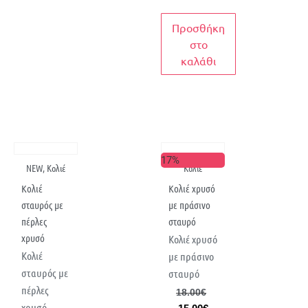
Προσθήκη
στο
καλάθι
17%
NEW
,
Κολιέ
Κολιέ
Κολιέ
Κολιέ χρυσό
σταυρός με
με πράσινο
πέρλες
σταυρό
χρυσό
Κολιέ χρυσό
Κολιέ
με πράσινο
σταυρός με
σταυρό
πέρλες
18.00
€
χρυσό