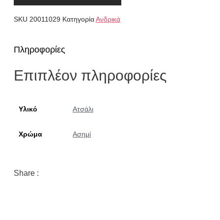
ασημί
με
SKU
20011029
Κατηγορία
Ανδρικά
μαύρο
περίγραμμα
ποσότητα
Πληροφορίες
Επιπλέον πληροφορίες
Υλικό
Ατσάλι
Χρώμα
Ασημί
Share :