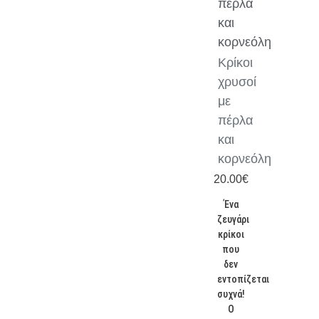
πέρλα
και
κορνεόλη
Κρίκοι
χρυσοί
με
πέρλα
και
κορνεόλη
20.00
€
Ένα
ζευγάρι
κρίκοι
που
δεν
εντοπίζεται
συχνά!
Ο