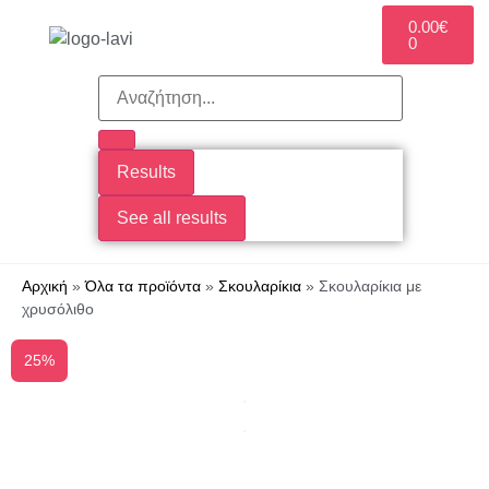
0.00
€
0
ITALIAN TASTE
Results
See all results
Αρχική
»
Όλα τα προϊόντα
»
Σκουλαρίκια
»
Σκουλαρίκια με
χρυσόλιθο
25%