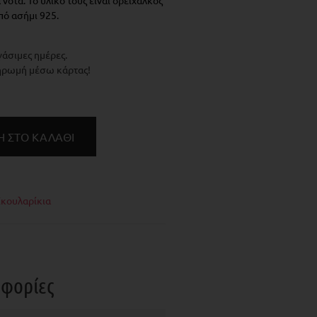
νότα. Το υλικό τους είναι ορείχαλκος
πό ασήμι 925.
γάσιμες ημέρες.
ηρωμή μέσω κάρτας!
 ΣΤΟ ΚΑΛΆΘΙ
Σκουλαρίκια
οφορίες