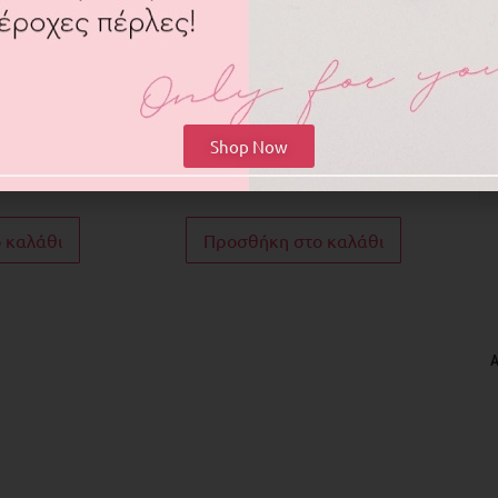
ς
σπείρα και λίθους μαλαχίτη
20.00
€
16.00
€
ε ασημί χρώμα.
Ατσάλινα σκουλαρίκια σε χρυσό χρώμα.
υ αγαπούν το
Κλασικός σχεδιασμός σε σκουλαρίκια.
ά σκουλαρίκια
Από μια στριφογυριστή σπείρα,
Shop Now
 προσομοιάζουν
κρέμονται δύο κρίκοι, ένας λείος
...
γυαλιστερός κι...
 καλάθι
Προσθήκη στο καλάθι
Α