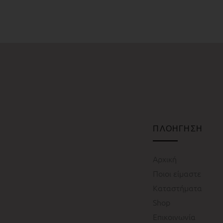
ΠΛΟΗΓΗΣΗ
Αρχική
Ποιοι είμαστε
Καταστήματα
Shop
Επικοινωνία