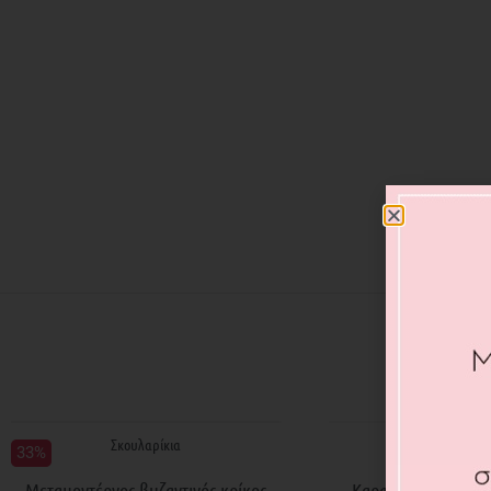
Σκουλαρίκια
Σκουλαρίκ
33%
Μεταμοντέρνος βυζαντινός κρίκος
Καρφωτά σκουλαρί