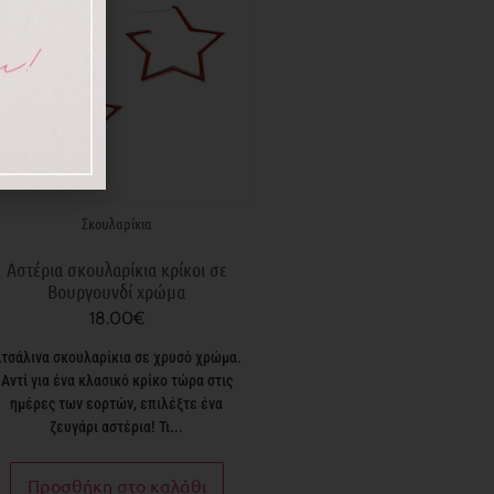
Σκουλαρίκια
Αστέρια σκουλαρίκια κρίκοι σε
Βουργουνδί χρώμα
18.00
€
τσάλινα σκουλαρίκια σε χρυσό χρώμα.
Αντί για ένα κλασικό κρίκο τώρα στις
ημέρες των εορτών, επιλέξτε ένα
ζευγάρι αστέρια! Τι...
Προσθήκη στο καλάθι