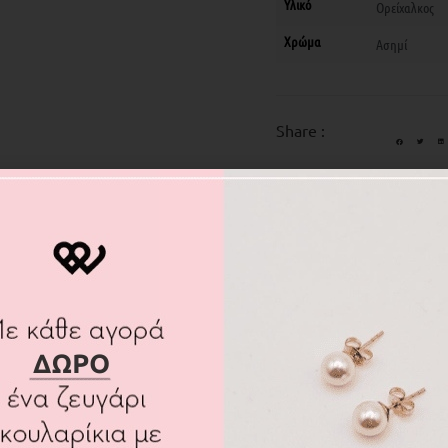
Υλικό
Ορείχαλκος
Χρώμα
Ασημί
Share :
Σχετικά προϊόντα
ια
Σκουλαρίκια
20%
κια δεμένης
Μακρύ σκουλαρίκι με πλεκτή