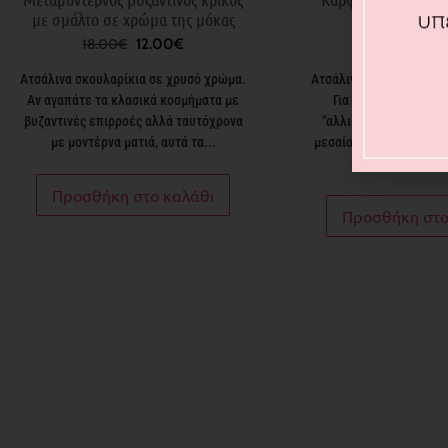
με σμάλτο σε χρώμα της μόκας
αλυσίδα
16.00
€
18.00
€
12.00
€
Ατσάλινα σκουλαρίκια σε χρυσό χρώμα.
Ατσάλινα σκουλαρίκια σ
Αν αγαπάτε τα κλασικά κοσμήματα με
Για τις γυναίκες πο
βυζαντινές επιρροές αλλά ταυτόχρονα
"αλλιωτικο". Καρφωτ
με μοντέρνα ματιά, αυτά τα...
μεσαίου μεγέθους που
μια δεμένη
Προσθήκη στο καλάθι
Προσθήκη στο