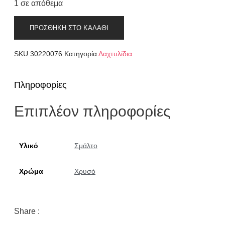
1 σε απόθεμα
Χειροποίητο
ΠΡΟΣΘΉΚΗ ΣΤΟ ΚΑΛΆΘΙ
δαχτυλίδι
με
ορείχαλκο
SKU
30220076
Κατηγορία
Δαχτυλίδια
και
σμάλτο
σε
λαδί
Πληροφορίες
χρώμα
ποσότητα
Επιπλέον πληροφορίες
Υλικό
Σμάλτο
Χρώμα
Χρυσό
Share :