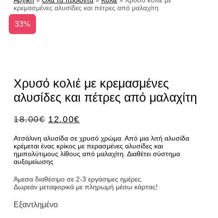
Αρχική
»
Όλα τα προϊόντα
»
Κολιέ
»
Χρυσό κολιέ με
κρεμασμένες αλυσίδες και πέτρες από μαλαχίτη
33%
Χρυσό κολιέ με κρεμασμένες
αλυσίδες και πέτρες από μαλαχίτη
ORIGINAL
Η
18.00
€
12.00
€
PRICE
ΤΡΈΧΟΥΣΑ
Ατσάλινη αλυσίδα σε χρυσό χρώμα. Από μια λιτή αλυσίδα
WAS:
ΤΙΜΉ
κρέμεται ένας κρίκος με περασμένες αλυσίδες και
18.00€.
ΕΊΝΑΙ:
ημιπολύτιμους λίθους από μαλαχίτη. Διαθέτει σύστημα
12.00€.
αυξομείωσης
Άμεσα διαθέσιμο σε 2-3 εργάσιμες ημέρες.
Δωρεάν μεταφορικά με πληρωμή μέσω κάρτας!
Εξαντλημένο