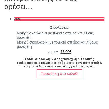
αρέσει…
20%
Σκουλαρίκια
Μακρύ σκουλαρίκι με πλεκτή σπείρα και λίθους
μαλαχίτη
Μακρύ σκουλαρίκι με πλεκτή σπείρα και λίθους
μαλαχίτη
Original
Η
16.00
€
20.00
€
price
τρέχουσα
Ατσάλινα σκουλαρίκια σε χρυσό χρώμα. Κλασικός
was:
τιμή
σχεδιασμός σε σκουλαρίκια. Από μια στριφογυριστή σπείρα,
20.00€.
είναι:
κρέμονται δύο κρίκοι, ένας λείος γυαλιστερός κι...
16.00€.
Προσθήκη στο καλάθι