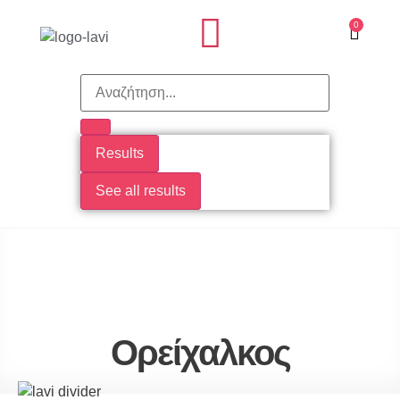
0
ITALIAN TASTE
Results
See all results
Ορείχαλκος