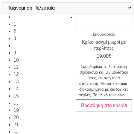
by
Κατηγορία
latest
←
Μέγεθος
Υλικό
1
2
Σκουλαρίκια
3
Χρώμα
Κρίκοι ασημί μικροί με
…
περλίτσες
9
19.00
€
10
Σκουλαρίκια με λεπτομερή
11
σχεδιασμό και μινιμαλιστικό
12
ύφος, σε ασημένια
13
απόχρωση. Μικρά κρικάκια,
14
διακοσμημένα με διαδοχικές
πέρλες. Το υλικό τους είναι...
15
…
Προσθήκη στο καλάθι
19
20
21
→