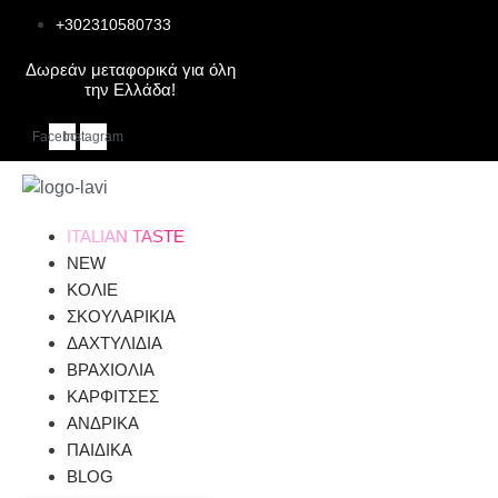
Μετάβαση
+302310580733
στο
περιεχόμενο
Δωρεάν μεταφορικά για όλη
την Ελλάδα!
Facebook
Instagram
ITALIAN TASTE
NEW
ΚΟΛΙΕ
ΣΚΟΥΛΑΡΙΚΙΑ
ΔΑΧΤΥΛΙΔΙΑ
ΒΡΑΧΙΟΛΙΑ
ΚΑΡΦΙΤΣΕΣ
ΑΝΔΡΙΚΑ
ΠΑΙΔΙΚΑ
BLOG