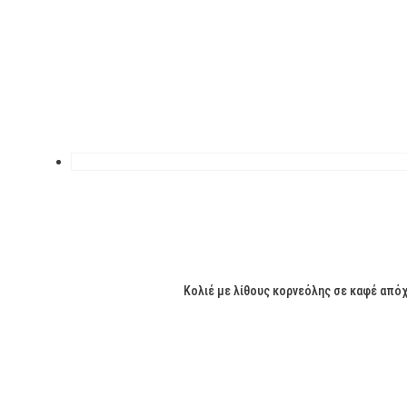
Κολιέ με λίθους κορνεόλης σε καφέ απόχρ