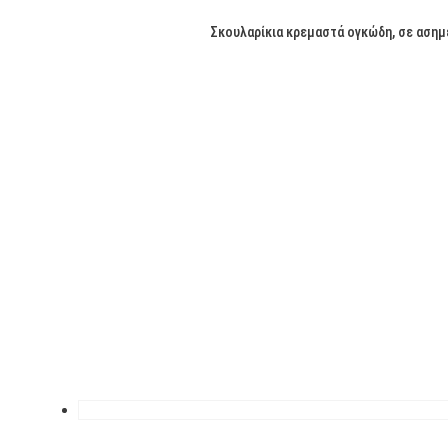
Σκουλαρίκια κρεμαστά ογκώδη, σε ασημέ
Υλικό
Χρώμα
Ασήμι 925
(16)
Ατσάλι
(180)
Ζάμακ
(21)
Ημιπολύτιμες πέτρες
(2)
Ορείχαλκος
(116)
Πέρλες
(1)