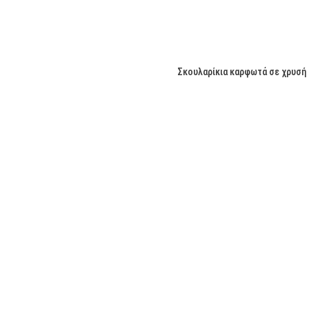
Σμάλτο
(6)
ακρυλικό
(1)
Δέρμα
(2)
Σκουλαρίκια καρφωτά σε χρυσή α
Μακραμέ
(5)