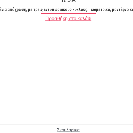
16.00
€
Βραχιόλια
(72)
νια απόχρωση, με τρεις εντυπωσιακούς κύκλους. Γεωμετρικό, μοντέρνο και ι
Δαχτυλίδια
(34)
Προσθήκη στο καλάθι
Καρφίτσες
(16)
Κολιέ
(68)
Παιδικά
(6)
Σκουλαρίκια
(141)
Ασημί
(131)
Κόκκινο
(4)
Μαύρο
(4)
Μπλε
(1)
Μωβ
(1)
Σκουλαρίκια
Πετρόλ
(1)